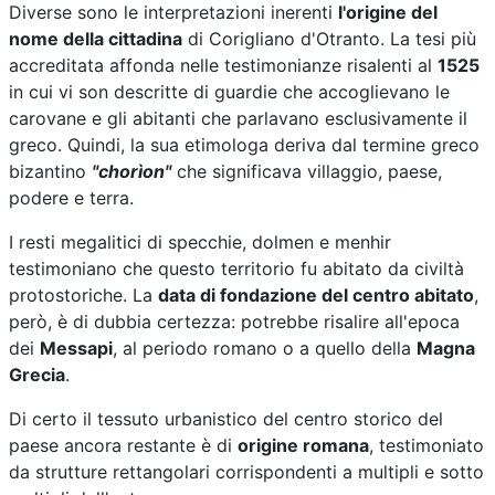
Diverse sono le interpretazioni inerenti
l'origine del
nome della cittadina
di Corigliano d'Otranto. La tesi più
accreditata affonda nelle testimonianze risalenti al
1525
in cui vi son descritte di guardie che accoglievano le
carovane e gli abitanti che parlavano esclusivamente il
greco. Quindi, la sua etimologa deriva dal termine greco
bizantino
"chorìon"
che significava villaggio, paese,
podere e terra.
I resti megalitici di specchie, dolmen e menhir
testimoniano che questo territorio fu abitato da civiltà
protostoriche. La
data di fondazione del centro abitato
,
però, è di dubbia certezza: potrebbe risalire all'epoca
dei
Messapi
, al periodo romano o a quello della
Magna
Grecia
.
Di certo il tessuto urbanistico del centro storico del
paese ancora restante è di
origine romana
, testimoniato
da strutture rettangolari corrispondenti a multipli e sotto