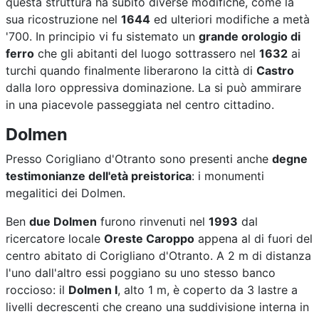
questa struttura ha subito diverse modifiche, come la
sua ricostruzione nel
1644
ed ulteriori modifiche a metà
'700. In principio vi fu sistemato un
grande orologio di
ferro
che gli abitanti del luogo sottrassero nel
1632
ai
turchi quando finalmente liberarono la città di
Castro
dalla loro oppressiva dominazione. La si può ammirare
in una piacevole passeggiata nel centro cittadino.
Dolmen
Presso Corigliano d'Otranto sono presenti anche
degne
testimonianze dell'età preistorica
: i monumenti
megalitici dei Dolmen.
Ben
due Dolmen
furono rinvenuti nel
1993
dal
ricercatore locale
Oreste Caroppo
appena al di fuori del
centro abitato di Corigliano d'Otranto. A 2 m di distanza
l'uno dall'altro essi poggiano su uno stesso banco
roccioso: il
Dolmen I
, alto 1 m, è coperto da 3 lastre a
livelli decrescenti che creano una suddivisione interna in