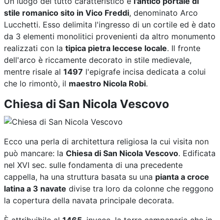
Un luogo del tutto caratteristico è
l'antico portale di
stile romanico sito in Vico Freddi
, denominato Arco
Lucchetti. Esso delimita l'ingresso di un cortile ed è dato
da 3 elementi monolitici provenienti da altro monumento
realizzati con la
tipica pietra leccese locale
. Il fronte
dell'arco è riccamente decorato in stile medievale,
mentre risale al
1497
l'epigrafe incisa dedicata a colui
che lo rimontò, il
maestro Nicola Robi
.
Chiesa di San Nicola Vescovo
Ecco una perla di architettura religiosa la cui visita non
può mancare: la
Chiesa di San Nicola Vescovo
. Edificata
nel XVI sec. sulle fondamenta di una precedente
cappella, ha una struttura basata su una
pianta a croce
latina a 3 navate
divise tra loro da colonne che reggono
la copertura della navata principale decorata.
È attribuibile al
1465
, invece, la torre campanaria che in