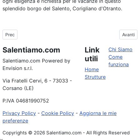
ogni esigenza e richiesta per le vacanze in questo
splendido borgo del Salento, Corigliano d'Otranto.
Articolo precedente: Maldive del Salento: dove si trovano, i lidi, l
Articolo
Prec
Avanti
Salentiamo.com
Link
Chi Siamo
Come
utili
Salentiamo.com Powered by
funziona
Envision s.r.l.
Home
Strutture
Via Fratelli Cervi, 6 - 73033 -
Corsano (LE)
P.IVA 04681990752
Privacy Policy
-
Cookie Policy
-
Aggiorna le mie
preferenze
Copyrights © 2026 Salentiamo.com - All Rights Reserved