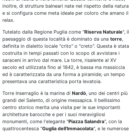
inoltre, di strutture balneari nate nel rispetto della natura
e si configura come meta ideale per coloro che amano il
relax.
Tutelato dalla Regione Puglia come "
Riserva Naturale
", il
paesaggio di questa località è dominato da una
torre
,
definita in dialetto locale "crito" o "creto". Questa è stata
costruita in tempi passati con lo scopo di avvistare i
saraceni in arrivo dal mare. La torre, risalente al XV
secolo ed utilizzata fino al 1842, è bassa ma massiccia
ed è caratterizzata da una forma a piramide; un tempo
presentava una caratteristica porta levatoia.
Torre Inserraglio è la marina di
Nardò
, uno dei centri più
grandi del Salento, di origine messapica. Il bellissimo
centro storico merita una visita per le sue importanti
architetture barocche e per i suoi meravigliosi
monumenti, come l'elegante "
Piazza Salandra
", con la
quattrocentesca "
Guglia dell'Immacolata
", e le numerose