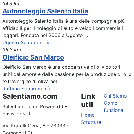
34.8 km
Autonoleggio Salento Italia
Autonoleggio Salento Italia è una delle compagnie più
affidabili per il noleggio di auto e veicoli commerciali
leggeri. Fondata nel 2006 a Ugento ...
Ugento
Scopri di più
35.3 km
Oleificio San Marco
Oleificio San Marco è una cooperativa di olivicoltori,
uniti dall’amore e dalla passione per la produzione di olio
extravergine di oliva nel ...
Ruffano
Scopri di più
Salentiamo.com
Link
Chi Siamo
Come
utili
Salentiamo.com Powered by
funziona
Envision s.r.l.
Home
Strutture
Via Fratelli Cervi, 6 - 73033 -
Corsano (LE)