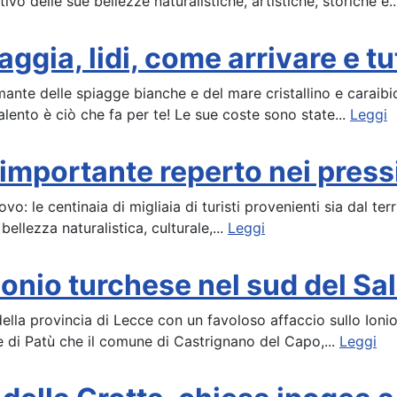
vo delle sue bellezze naturalistiche, artistiche, storiche e.
ggia, lidi, come arrivare e tutt
ante delle spiagge bianche e del mare cristallino e caraibic
alento è ciò che fa per te! Le sue coste sono state...
Leggi
 importante reperto nei press
vo: le centinaia di migliaia di turisti provenienti sia dal te
ellezza naturalistica, culturale,...
Leggi
Ionio turchese nel sud del Sa
della provincia di Lecce con un favoloso affaccio sullo Ionio
e di Patù che il comune di Castrignano del Capo,...
Leggi