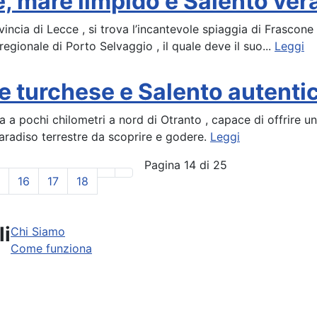
, mare limpido e Salento ver
ncia di Lecce , si trova l’incantevole spiaggia di Frascone .
egionale di Porto Selvaggio , il quale deve il suo...
Leggi
e turchese e Salento autenti
 a pochi chilometri a nord di Otranto , capace di offrire un
aradiso terrestre da scoprire e godere.
Leggi
Pagina 14 di 25
16
17
18
li
Chi Siamo
Come funziona