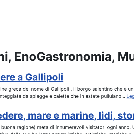
oni, EnoGastronomia, Mu
re a Gallipoli
igine greca del nome di Gallipoli , il borgo salentino che è un
nteggiata da spiagge e calette che in estate pullulano...
Le
dere, mare e marine, lidi, stor
 buona ragione) meta di innumerevoli visitatori ogni anno. 