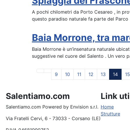
Spiaggia del Frascone
A pochi chilometri da Porto Cesareo , in provi
questo paradiso naturale fa parte del Parco r
Baia Morrone, tra mar
Baia Morrone è un’insenatura naturale ubicata
suggestive nel cuore del Salento . Un vero p
9
10
11
12
13
14
15
Salentiamo.com
Link uti
Salentiamo.com Powered by Envision s.r.l.
Home
Strutture
Via Fratelli Cervi, 6 - 73033 - Corsano (LE)