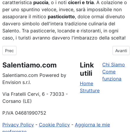
caratteristica
puccia
, o i noti
ciceri e tria
. A colazione o
per uno spuntino veloce, invece, sarà impossibile non
assaporare il mitico
pasticciotto
, dolce ormai divenuto
davvero simbolo dell'intera tradizione culinaria del
Salento. Tra pasticcerie, locande e ristoranti, in ogni
caso, i turisti avranno davvero l'imbarazzo della scelta!
Articolo precedente: Ortelle: storia, cosa vedere e appuntamenti 
Articolo 
Prec
Avanti
Salentiamo.com
Link
Chi Siamo
Come
utili
Salentiamo.com Powered by
funziona
Envision s.r.l.
Home
Strutture
Via Fratelli Cervi, 6 - 73033 -
Corsano (LE)
P.IVA 04681990752
Privacy Policy
-
Cookie Policy
-
Aggiorna le mie
preferenze