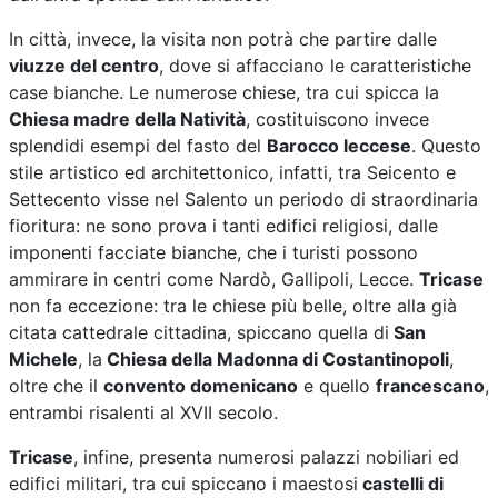
In città, invece, la visita non potrà che partire dalle
viuzze del centro
, dove si affacciano le caratteristiche
case bianche. Le numerose chiese, tra cui spicca la
Chiesa madre della Natività
, costituiscono invece
splendidi esempi del fasto del
Barocco leccese
. Questo
stile artistico ed architettonico, infatti, tra Seicento e
Settecento visse nel Salento un periodo di straordinaria
fioritura: ne sono prova i tanti edifici religiosi, dalle
imponenti facciate bianche, che i turisti possono
ammirare in centri come Nardò, Gallipoli, Lecce.
Tricase
non fa eccezione: tra le chiese più belle, oltre alla già
citata cattedrale cittadina, spiccano quella di
San
Michele
, la
Chiesa della Madonna di Costantinopoli
,
oltre che il
convento domenicano
e quello
francescano
,
entrambi risalenti al XVII secolo.
Tricase
, infine, presenta numerosi palazzi nobiliari ed
edifici militari, tra cui spiccano i maestosi
castelli di