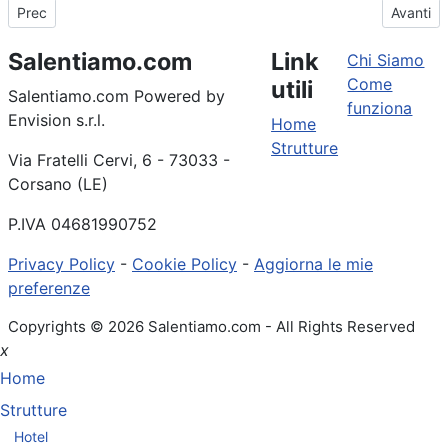
Articolo precedente: Cosa vedere a Martignano
Articolo
Prec
Avanti
Salentiamo.com
Link
Chi Siamo
Come
utili
Salentiamo.com Powered by
funziona
Envision s.r.l.
Home
Strutture
Via Fratelli Cervi, 6 - 73033 -
Corsano (LE)
P.IVA 04681990752
Privacy Policy
-
Cookie Policy
-
Aggiorna le mie
preferenze
Copyrights © 2026 Salentiamo.com - All Rights Reserved
x
Home
Strutture
Hotel