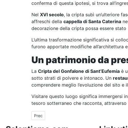
conferma di questa ipotesi, si trova all’ingr
Nel
XVI secolo
, la cripta subì un’ulteriore fa
affreschi della
cappella di Santa Caterina
nel
decorazione della cripta possa essere stato 
L’ultima trasformazione significativa si collo
furono apportate modifiche all’architettura e
Un patrimonio da pres
La
Cripta del Gonfalone di Sant’Eufemia
è u
sotto strati di polvere e intonaco. Un
restau
comprendere meglio l’evoluzione del sito e il
Visitare questo luogo significa immergersi in
tesoro sotterraneo che racconta, attraverso i 
Articolo precedente: Città vecchia di Taranto: stori
Prec