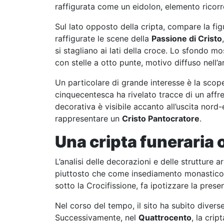
raffigurata come un eidolon, elemento ricorre
Sul lato opposto della cripta, compare la fig
raffigurate le scene della
Passione di Cristo
si stagliano ai lati della croce. Lo sfondo m
con stelle a otto punte, motivo diffuso nell’a
Un particolare di grande interesse è la scop
cinquecentesca ha rivelato tracce di un affr
decorativa è visibile accanto all’uscita nor
rappresentare un
Cristo Pantocratore
.
Una cripta funeraria 
L’analisi delle decorazioni e delle strutture
piuttosto che come insediamento monastico. L
sotto la Crocifissione, fa ipotizzare la pres
Nel corso del tempo, il sito ha subito divers
Successivamente, nel
Quattrocento
, la cri