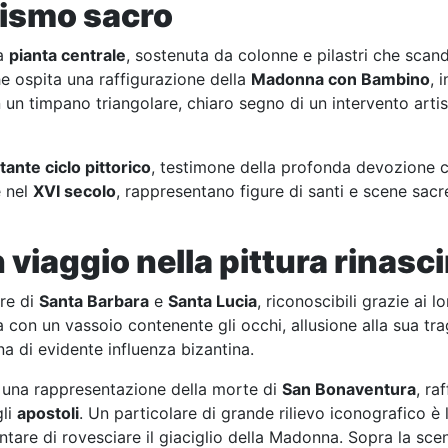
lismo sacro
na
pianta centrale
, sostenuta da colonne e pilastri che scan
he ospita una raffigurazione della
Madonna con Bambino
, 
n un timpano triangolare, chiaro segno di un intervento artis
ante ciclo pittorico
, testimone della profonda devozione c
e nel
XVI secolo
, rappresentano figure di santi e scene sac
 viaggio nella pittura rinas
re di
Santa Barbara
e
Santa Lucia
, riconoscibili grazie ai l
a con un vassoio contenente gli occhi, allusione alla sua tra
na di evidente influenza bizantina.
 una rappresentazione della morte di
San Bonaventura
, ra
gli
apostoli
. Un particolare di grande rilievo iconografico è 
tentare di rovesciare il giaciglio della Madonna. Sopra la scen