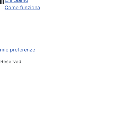
li
Chi Siamo
Come funziona
 mie preferenze
s Reserved