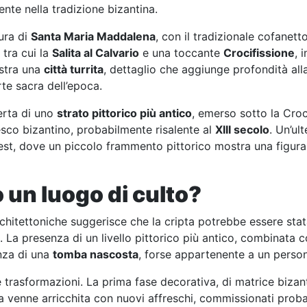
nte nella tradizione bizantina.
ura di
Santa Maria Maddalena
, con il tradizionale cofanetto
, tra cui la
Salita al Calvario
e una toccante
Crocifissione
, 
ostra una
città turrita
, dettaglio che aggiunge profondità all
rte sacra dell’epoca.
erta di uno
strato pittorico più antico
, emerso sotto la Croci
esco bizantino, probabilmente risalente al
XIII secolo
. Un’ul
d-est, dove un piccolo frammento pittorico mostra una figur
o un luogo di culto?
 architettoniche suggerisce che la cripta potrebbe essere st
a presenza di un livello pittorico più antico, combinata co
enza di una
tomba nascosta
, forse appartenente a un person
e trasformazioni. La prima fase decorativa, di matrice bizant
pta venne arricchita con nuovi affreschi, commissionati probab