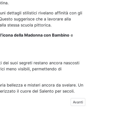
tina.
i dettagli stilistici rivelano affinità con gli
 Questo suggerisce che a lavorare alla
la stessa scuola pittorica.
 l’icona della Madonna con Bambino
e
i dei suoi segreti restano ancora nascosti
rici meno visibili, permettendo di
aria bellezza e misteri ancora da svelare. Un
erizzato il cuore del Salento per secoli.
Articolo successivo: Caro
Avanti