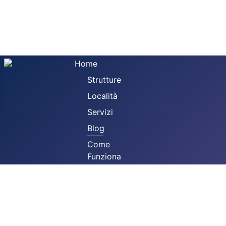
Home
Strutture
Località
Servizi
Invia
Blog
Home
Blog
La Cripta del Gonfalone di
Come
Funziona