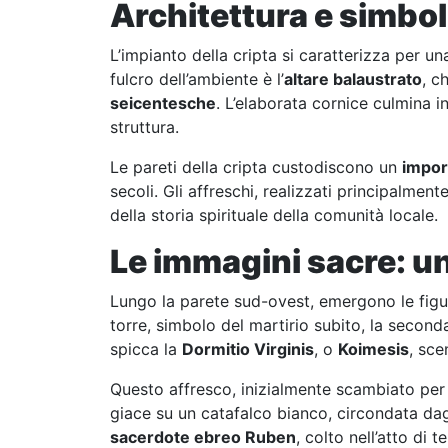
Architettura e simbo
L’impianto della cripta si caratterizza per u
fulcro dell’ambiente è l’
altare balaustrato
, c
seicentesche
. L’elaborata cornice culmina i
struttura.
Le pareti della cripta custodiscono un
import
secoli. Gli affreschi, realizzati principalment
della storia spirituale della comunità locale.
Le immagini sacre: un
Lungo la parete sud-ovest, emergono le figu
torre, simbolo del martirio subito, la second
spicca la
Dormitio Virginis
, o
Koimesis
, sce
Questo affresco, inizialmente scambiato per
giace su un catafalco bianco, circondata da
sacerdote ebreo Ruben
, colto nell’atto di 