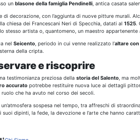
esso un
blasone della famiglia Pendinelli
, antica casata salen
se di decorazione, con l’aggiunta di nuove pitture murali. Alcun
la chiesa dei Francescani Neri di Specchia, datati al
1525
.
lo stesso artista o, quantomeno, un maestro appartenente al
ca nel
Seicento
, periodo in cui venne realizzato l’
altare con
sterna della cripta.
ervare e riscoprire
na testimonianza preziosa della
storia del Salento
, ma molt
ro accurato
potrebbe restituire nuova luce ai dettagli pitto
 ruolo che ha avuto nel corso dei secoli.
 un’atmosfera sospesa nel tempo, tra affreschi di straordin
suoi dipinti, la fede, la devozione e l’arte che hanno caratt
a, segreti e rinascita di un borgo unico