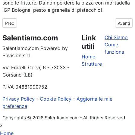
sono le fritture. Da non perdere la pizza con mortadella
IGP Bologna, pesto e granella di pistacchio!
Articolo precedente: Lo spumone per assaporare la dolcezza del 
Articolo
Prec
Avanti
Salentiamo.com
Link
Chi Siamo
Come
utili
Salentiamo.com Powered by
funziona
Envision s.r.l.
Home
Strutture
Via Fratelli Cervi, 6 - 73033 -
Corsano (LE)
P.IVA 04681990752
Privacy Policy
-
Cookie Policy
-
Aggiorna le mie
preferenze
Copyrights © 2026 Salentiamo.com - All Rights Reserved
x
Home