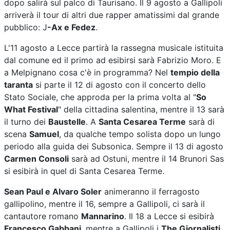
dopo salirà sul palco di Taurisano. Il 9 agosto a Gallipoli
arriverà il tour di altri due rapper amatissimi dal grande
pubblico: J
-Ax e Fedez
.
L'11 agosto a Lecce partirà la rassegna musicale istituita
dal comune ed il primo ad esibirsi sarà Fabrizio Moro. E
a Melpignano cosa c'è in programma? Nel
tempio della
taranta
si parte il 12 di agosto con il concerto dello
Stato Sociale, che approda per la prima volta al "
So
What Festival
" della cittadina salentina, mentre il 13 sarà
il turno dei
Baustelle
. A
Santa Cesarea Terme
sarà di
scena
Samuel
, da qualche tempo solista dopo un lungo
periodo alla guida dei Subsonica. Sempre il 13 di agosto
Carmen Consoli
sarà ad Ostuni, mentre il 14 Brunori Sas
si esibirà in quel di Santa Cesarea Terme.
Sean Paul e Alvaro Soler
animeranno il ferragosto
gallipolino, mentre il 16, sempre a Gallipoli, ci sarà il
cantautore romano
Mannarino
. Il 18 a Lecce si esibirà
Francesco Gabbani
, mentre a Gallipoli i
The Giornalisti
.