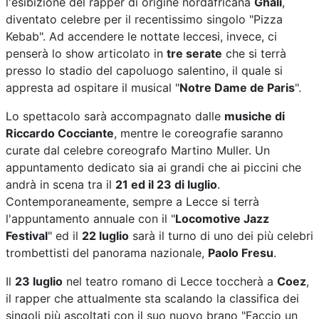
l'esibizione del rapper di origine nordafricana
Ghali
,
diventato celebre per il recentissimo singolo "Pizza
Kebab". Ad accendere le nottate leccesi, invece, ci
penserà lo show articolato in
tre serate
che si terrà
presso lo stadio del capoluogo salentino, il quale si
appresta ad ospitare il musical "
Notre Dame de Paris
".
Lo spettacolo sarà accompagnato dalle
musiche di
Riccardo Cocciante
, mentre le coreografie saranno
curate dal celebre coreografo Martino Muller. Un
appuntamento dedicato sia ai grandi che ai piccini che
andrà in scena tra il
21 ed il 23 di luglio
.
Contemporaneamente, sempre a Lecce si terrà
l'appuntamento annuale con il "
Locomotive Jazz
Festival
" ed il
22 luglio
sarà il turno di uno dei più celebri
trombettisti del panorama nazionale,
Paolo Fresu
.
Il
23 luglio
nel teatro romano di Lecce toccherà a
Coez
,
il rapper che attualmente sta scalando la classifica dei
singoli più ascoltati con il suo nuovo brano "Faccio un