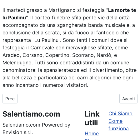
Il martedì grasso a Martignano si festeggia "
La morte te
lu Paulinu
". Il corteo funebre sfila per le vie della città
accompagnato da una sgangherata banda musicale e, a
conclusione della serata, si dà fuoco al fantoccio che
rappresenta "Lu Paulinu". Sono tanti i comuni dove si
festeggia il Carnevale con meravigliose sfilate, come
Aradeo, Corsano, Copertino, Scorrano, Nardò, e
Melendugno. Tutti sono contraddistinti da un comune
denominatore: la spensieratezza ed il divertimento, oltre
alla bellezza e particolarità dei carri allegorici che ogni
anno incantano i numerosi visitatori.
Articolo precedente: Prendi nota: ecco dove vedere le piscine natu
Articolo 
Prec
Avanti
Salentiamo.com
Link
Chi Siamo
Come
utili
Salentiamo.com Powered by
funziona
Envision s.r.l.
Home