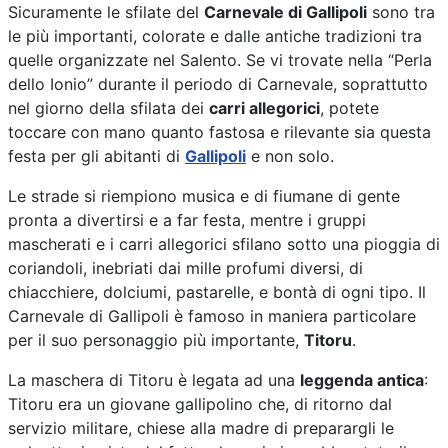
Sicuramente le sfilate del
Carnevale di Gallipoli
sono tra
le più importanti, colorate e dalle antiche tradizioni tra
quelle organizzate nel Salento. Se vi trovate nella “Perla
dello Ionio” durante il periodo di Carnevale, soprattutto
nel giorno della sfilata dei
carri allegorici
, potete
toccare con mano quanto fastosa e rilevante sia questa
festa per gli abitanti di
Gallipoli
e non solo.
Le strade si riempiono musica e di fiumane di gente
pronta a divertirsi e a far festa, mentre i gruppi
mascherati e i carri allegorici sfilano sotto una pioggia di
coriandoli, inebriati dai mille profumi diversi, di
chiacchiere, dolciumi, pastarelle, e bontà di ogni tipo. Il
Carnevale di Gallipoli è famoso in maniera particolare
per il suo personaggio più importante,
Titoru
.
La maschera di Titoru è legata ad una
leggenda antica
:
Titoru era un giovane gallipolino che, di ritorno dal
servizio militare, chiese alla madre di preparargli le