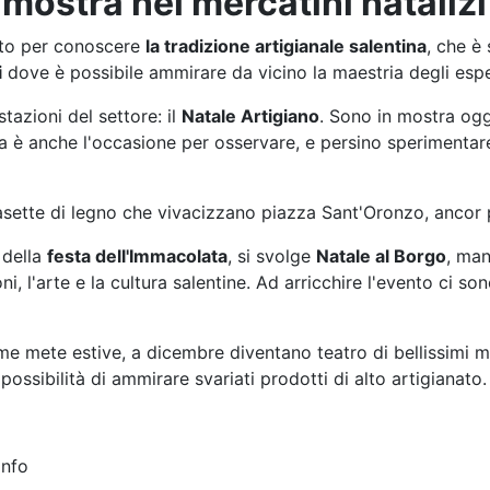
n mostra nei mercatini natalizi
esto per conoscere
la tradizione artigianale salentina
, che è
i
dove è possibile ammirare da vicino la maestria degli esper
tazioni del settore: il
Natale Artigiano
. Sono in mostra ogge
ta è anche l'occasione per osservare, e persino sperimentar
ette di legno che vivacizzano piazza Sant'Oronzo, ancor più
 della
festa dell'Immacolata
, si svolge
Natale al Borgo
, man
ni, l'arte e la cultura salentine. Ad arricchire l'evento ci 
ome mete estive, a dicembre diventano teatro di bellissimi 
 possibilità di ammirare svariati prodotti di alto artigianato.
info