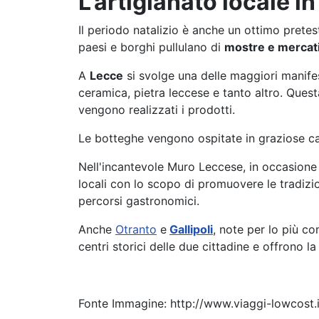
L’artigianato locale i
Il periodo natalizio è anche un ottimo pret
paesi e borghi pullulano di
mostre e mercat
A
Lecce
si svolge una delle maggiori manifes
ceramica, pietra leccese e tanto altro. Ques
vengono realizzati i prodotti.
Le botteghe vengono ospitate in graziose cas
Nell'incantevole Muro Leccese, in occasione
locali con lo scopo di promuovere le tradizio
percorsi gastronomici.
Anche
Otranto
e
Gallipoli
, note per lo più c
centri storici delle due cittadine e offrono la
Fonte Immagine: http://www.viaggi-lowcost.