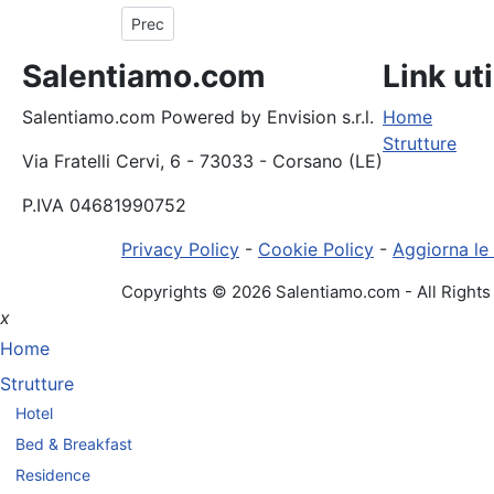
Articolo precedente: I Presepi Viventi più belli del
Prec
Salentiamo.com
Link uti
Salentiamo.com Powered by Envision s.r.l.
Home
Strutture
Via Fratelli Cervi, 6 - 73033 - Corsano (LE)
P.IVA 04681990752
Privacy Policy
-
Cookie Policy
-
Aggiorna le
Copyrights © 2026 Salentiamo.com - All Right
x
Home
Strutture
Hotel
Bed & Breakfast
Residence