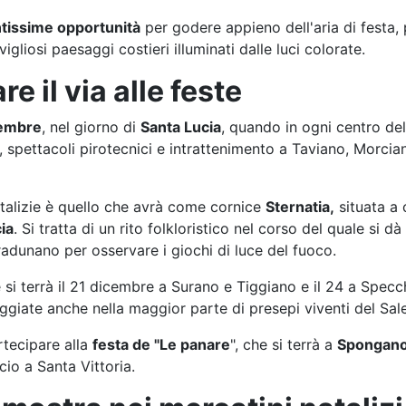
ntissime opportunità
per godere appieno dell'aria di festa
gliosi paesaggi costieri illuminati dalle luci colorate.
e il via alle feste
cembre
, nel giorno di
Santa Lucia
, quando in ogni centro del
 spettacoli pirotecnici e intrattenimento a Taviano, Morcia
natalizie è quello che avrà come cornice
Sternatia,
situata a 
ia
. Si tratta di un rito folkloristico nel corso del quale si
i radunano per osservare i giochi di luce del fuoco.
si terrà il 21 dicembre a Surano e Tiggiano e il 24 a Specch
saggiate anche nella maggior parte di presepi viventi del Sal
rtecipare alla
festa de "Le panare
", che si terrà a
Spongan
cio a Santa Vittoria.