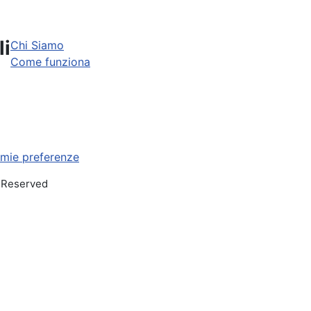
 Salento: ecco quali non perdere
li
Chi Siamo
Come funziona
 mie preferenze
s Reserved