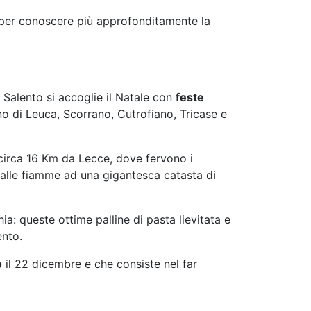
, per conoscere più approfonditamente la
 Salento si accoglie il Natale con
feste
no di Leuca, Scorrano, Cutrofiano, Tricase e
circa 16 Km da Lecce, dove fervono i
 dà alle fiamme ad una gigantesca catasta di
ia: queste ottime palline di pasta lievitata e
ento.
o
il 22 dicembre e che consiste nel far