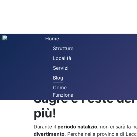
Home
Strutture
Località
Servizi
Invia
Blog
Home
Blog
Sagre e Feste del periodo n
Come
Sagre e Feste del 
Funziona
più!
Durante il
periodo natalizio
, non ci sarà la 
divertimento
. Perché nella provincia di Lec