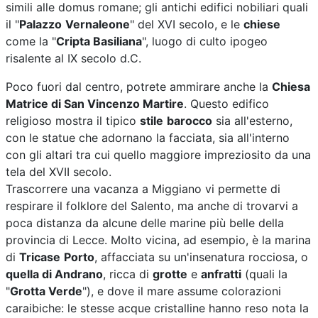
simili alle domus romane; gli antichi edifici nobiliari quali
il "
Palazzo
Vernaleone
" del XVI secolo, e le
chiese
come la "
Cripta Basiliana
", luogo di culto ipogeo
risalente al IX secolo d.C.
Poco fuori dal centro, potrete ammirare anche la
Chiesa
Matrice di San Vincenzo Martire
. Questo edifico
religioso mostra il tipico
stile
barocco
sia all'esterno,
con le statue che adornano la facciata, sia all'interno
con gli altari tra cui quello maggiore impreziosito da una
tela del XVII secolo.
Trascorrere una vacanza a Miggiano vi permette di
respirare il folklore del Salento, ma anche di trovarvi a
poca distanza da alcune delle marine più belle della
provincia di Lecce. Molto vicina, ad esempio, è la marina
di
Tricase
Porto
, affacciata su un'insenatura rocciosa, o
quella di Andrano
, ricca di
grotte
e
anfratti
(quali la
"
Grotta Verde
"), e dove il mare assume colorazioni
caraibiche: le stesse acque cristalline hanno reso nota la