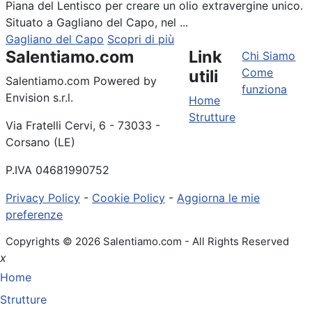
Piana del Lentisco per creare un olio extravergine unico.
Situato a Gagliano del Capo, nel ...
Gagliano del Capo
Scopri di più
Salentiamo.com
Link
Chi Siamo
Come
utili
Salentiamo.com Powered by
funziona
Envision s.r.l.
Home
Strutture
Via Fratelli Cervi, 6 - 73033 -
Corsano (LE)
P.IVA 04681990752
Privacy Policy
-
Cookie Policy
-
Aggiorna le mie
preferenze
Copyrights © 2026 Salentiamo.com - All Rights Reserved
x
Home
Strutture